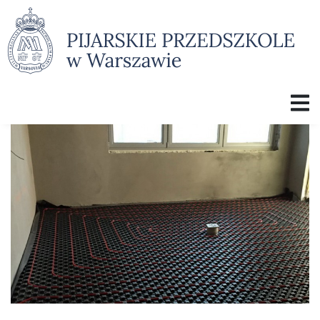
O PRZEDSZKOLU
DLACZEGO MY
ZAJĘCIA
GALERIA ZDJĘĆ
KRONIKA
KĄCIK RODZICA I REKRUTACJA
KONTAKT