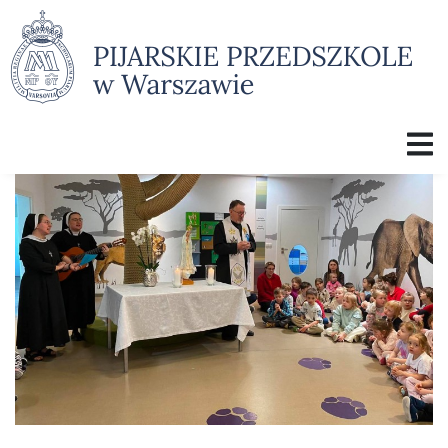
O PRZEDSZKOLU
DLACZEGO MY
ZAJĘCIA
GALERIA ZDJĘĆ
KRONIKA
KĄCIK RODZICA I REKRUTACJA
KONTAKT